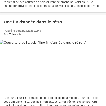
l'adrénaline des courses en peloton l'année prochaine, voici en P.J. le
calendrier prévisionnel des courses Pass'Cyclistes du Comité Ile de France
(CIF) de la FFC pour la saison...
Une fin d'année dans le rétro...
Publié le 05/12/2021 à 21:40
Par
Tchouch
Bonjour à tous Pas beaucoup de disponiblité pour mettre à jour notre blog
ces derniers temps... veuillez m'en excuser... Rentrée de Septembre, Ordi
pas toujours dispo, etc etc... Bref, il se passent quand même pas mal de