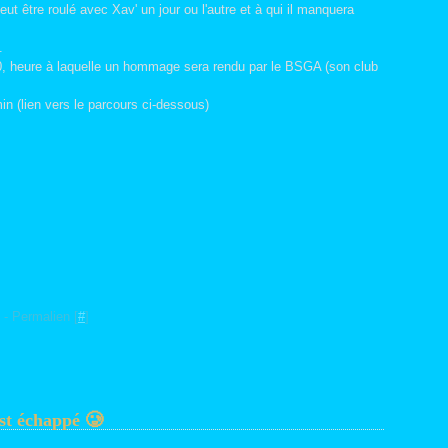
ut être roulé avec Xav' un jour ou l'autre et à qui il manquera
.
0, heure à laquelle un hommage sera rendu par le BSGA (son club
n (lien vers le parcours ci-dessous)
- Permalien [
#
]
est échappé 🥲