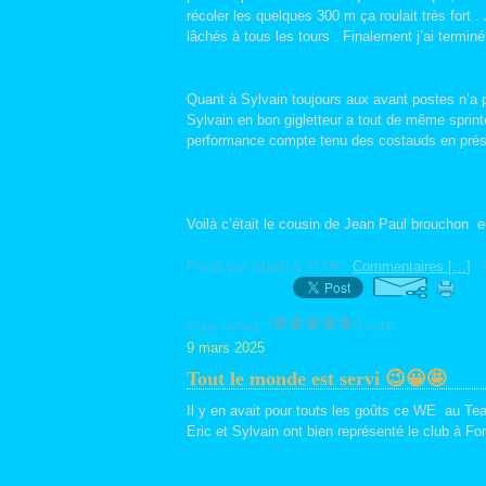
récoler les quelques 300 m ça roulait très fort 
lâchés à tous les tours . Finalement j’ai term
Quant à Sylvain toujours aux avant postes n’a p
Sylvain en bon gigletteur a tout de même sprint
performance compte tenu des costauds en pré
Voilà c’était le cousin de Jean Paul brouchon e
Posté par Steph à 22:06 -
Commentaires [
…
]
- 
Vous aimez ?
0 vote
9 mars 2025
Tout le monde est servi 😉😀🤩
Il y en avait pour touts les goûts ce WE au 
Eric et Sylvain ont bien représenté le club à F