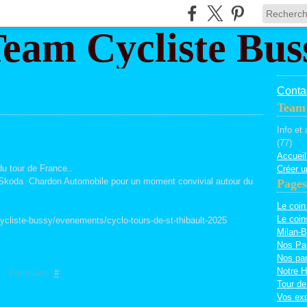
Contac
Team 
Info et
(77)
Accueil
 du tour de France..
Créer u
 Skoda Chardon Automobile pour un moment convivial autour du
Pages
Le coin
Le coin
ycliste-bussy/evenements/cyclo-tours-de-st-thibault-2025
Milan-B
Nos Pa
Nos par
Notre H
]
- Permalien [
#
]
Tour de
Vos exp