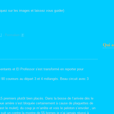
liquez sur les images et laissez vous guider)
…
]
- Permalien [
#
]
Qui a
ésentants et El Professor s'est transformé en reporter pour
 90 coureurs au départ 3 et 4 mélangés. Beau circuit avec 3
5 premiers plutôt bien placés. Dans la bosse de l’arrivée dès le
roue arrière s’est bloquée certainement à cause de plaquettes de
st le mulet); du coup je m’arrête et vois le peloton s’envoler , un
 suit un contre la montre de 55 bornes je n’ai jamais réussi à