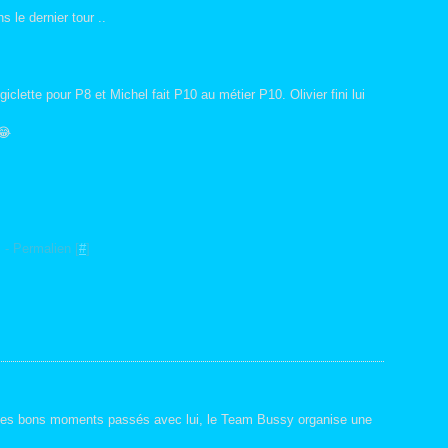
Mar
Avri
s le dernier tour ..
Janv
Mar
Févr
giclette pour P8 et Michel fait P10 au métier P10. Olivier fini lui
😂
]
- Permalien [
#
]
 les bons moments passés avec lui, le Team Bussy organise une