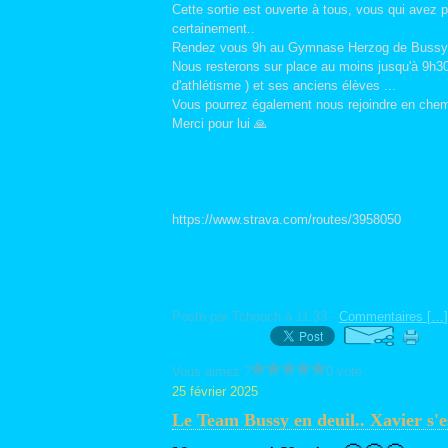
Cette sortie est ouverte à tous, vous qui avez pe
certainement..
Rendez vous 9h au Gymnase Herzog de Bussy
Nous resterons sur place au moins jusqu'à 9h3
d'athlétisme ) et ses anciens élèves ...
Vous pourrez également nous rejoindre en chemi
Merci pour lui 🙏
https://www.strava.com/routes/3958050
Posté par Tchouch à 11:33 -
Commentaires [
…
]
Vous aimez ?
0 vote
25 février 2025
Le Team Bussy en deuil.. Xavier s'