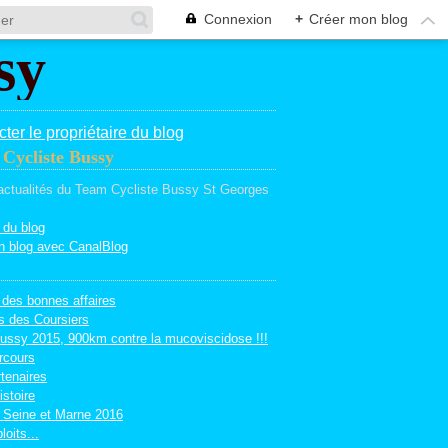
Connexion
+
Créer mon blog
ter le propriétaire du blog
Cycliste Bussy
 actualités du Team Cycliste Bussy St Georges
 du blog
n blog avec CanalBlog
 des bonnes affaires
s des Coursiers
ussy 2015, 900km contre la mucoviscidose !!!
rcours
tenaires
istoire
 Seine et Marne 2016
loits...