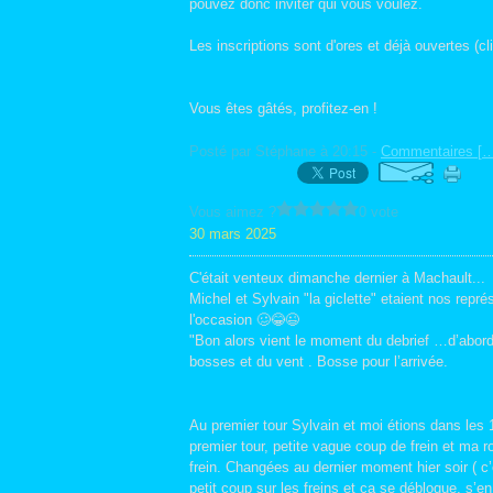
pouvez donc inviter qui vous voulez.
Les inscriptions sont d'ores et déjà ouvertes (c
Vous êtes gâtés, profitez-en !
Posté par Stéphane à 20:15 -
Commentaires [
Vous aimez ?
0 vote
30 mars 2025
C'était venteux dimanche dernier à Machault...
Michel et Sylvain "la giclette" etaient nos repr
l'occasion 🥴😂😉
"Bon alors vient le moment du debrief …d’abord
bosses et du vent . Bosse pour l’arrivée.
Au premier tour Sylvain et moi étions dans les 1
premier tour, petite vague coup de frein et ma 
frein. Changées au dernier moment hier soir ( c’e
petit coup sur les freins et ça se débloque, s’en