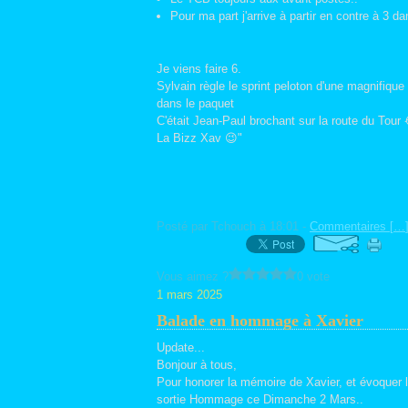
Pour ma part j'arrive à partir en contre à 3 dan
Je viens faire 6.
Sylvain règle le sprint peloton d'une magnifique 
dans le paquet
C'était Jean-Paul brochant sur la route du Tour 
La Bizz Xav 😉"
Posté par Tchouch à 18:01 -
Commentaires [
…
Vous aimez ?
0 vote
1 mars 2025
Balade en hommage à Xavier
Update...
Bonjour à tous,
Pour honorer la mémoire de Xavier, et évoquer
sortie Hommage ce Dimanche 2 Mars..