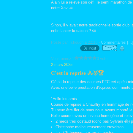
Alain lui a relevé son défi: le semi marathon de
notre Xav' 🙏
Sinon, il y avait notre traditionnelle sortie club
enfin lancer la saison ? 😉
Posté par Tchouch à 22:13 -
Commentaires [
…
Vous aimez ?
0 vote
2 mars 2025
C'est la reprise 🚴🥇🏆
C'était la reprise des courses FFC cet après-mi
Avec une belle prestation d'équipe, commenté p
"Hello les amis..
Course de reprise a Chauffry en hommage de no
Tu peux être fier de nous nous avons montré le 
Belle course avec un niveau homogène et relevé
2 mecs très costaud (donc pas Sylvain 😂) p
Christophe malheureusement crevaison...
Le TCB toujours aux avant-postes..