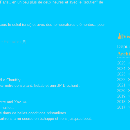
 Paris.. en un peu plus de deux heures et avec le "soutien" de
, sous le soleil (si si) et avec des températures clémentes.. pour
Vis
]
- Permalien [
#
]
Depuis
Archi
2025
2024
Juin
2023
Avri
Juil
2022
Mar
Juin
Déc
di à Chauffry
2021
Févr
Févr
Nov
Sep
ar notre consultant, kebab et ami JP Brochant :
2020
Janv
Aoû
Déc
2019
Juil
Oct
Nov
2018
Juin
Sep
Sep
Sep
tre ami Xav. 🙏
2017
Mai
Aoû
Aoû
Juin
Nov
maillot..
Avri
Juil
Mai
Mai
Sep
Déc
 dans de belles conditions printanières.
Mar
Mai
Avri
Avri
Aoû
Oct
artirons a mi course en échappé et irons jusqu'au bout.
Mar
Févr
Mar
Juin
Sep
Janv
Janv
Avri
Mai