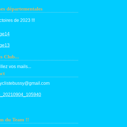
es départementales
ctoires de 2023 !!!
es Club...
llez vos mails...
ct
yclistebussy@gmail.com
m du Team !!