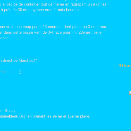
. J’ai décidé de continuer tout de même en rattrapant un à un les
iné à près de 36 de moyenne cramé mais heureux .
as vu le bon coup partir, 13 coureurs dont partis au 3 eme tour .
er dans cette bosse vent de 3/4 face pour finir 23eme ..belle
sence.
n direct de Marchault"
Albu
Permalien [
#
]
Team Bussy..
ontainebleau (A3) en prenant les 9eme et 16eme place.