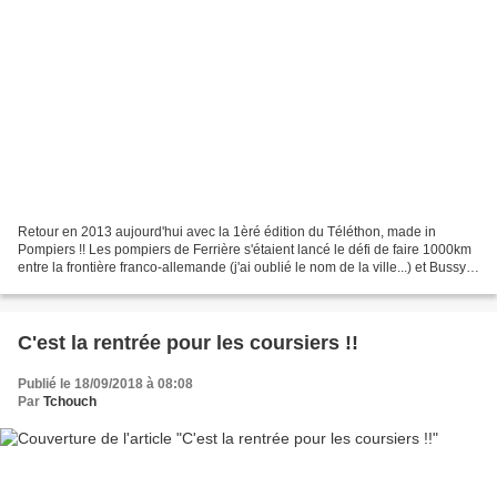
Retour en 2013 aujourd'hui avec la 1èré édition du Téléthon, made in
Pompiers !! Les pompiers de Ferrière s'étaient lancé le défi de faire 1000km
entre la frontière franco-allemande (j'ai oublié le nom de la ville...) et Bussy.
Ils nous avaient sollicité...
C'est la rentrée pour les coursiers !!
Publié le 18/09/2018 à 08:08
Par
Tchouch