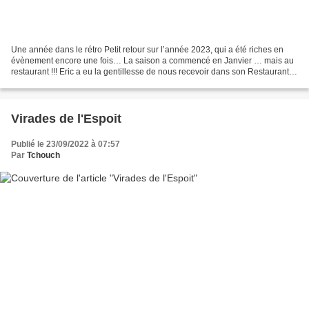
Une année dans le rétro Petit retour sur l’année 2023, qui a été riches en
évènement encore une fois… La saison a commencé en Janvier … mais au
restaurant !!! Eric a eu la gentillesse de nous recevoir dans son Restaurant
LA VILLA… C’est toujours un plaisir...
Virades de l'Espoit
Publié le 23/09/2022 à 07:57
Par
Tchouch