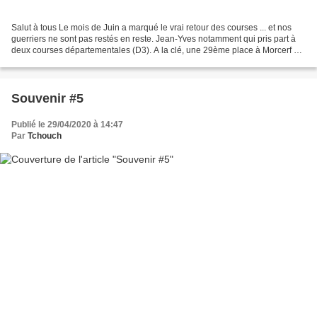
Salut à tous Le mois de Juin a marqué le vrai retour des courses ... et nos
guerriers ne sont pas restés en reste. Jean-Yves notamment qui pris part à
deux courses départementales (D3). A la clé, une 29ème place à Morcerf et
une 31ème place sur la redoutable...
Souvenir #5
Publié le 29/04/2020 à 14:47
Par
Tchouch