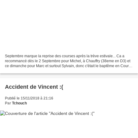
Septembre marque la reprise des courses après la trève estivale... Ca a
recommancé dès le 2 Septembre pour Michel, à Chauffry (38eme en D3) et
ce dimanche pour Marc et surtout Sylvain, donc c'était le baptême en Course
!! Voici quelques photos et les...
Accident de Vincent :(
Publié le 15/11/2018 à 21:16
Par
Tchouch