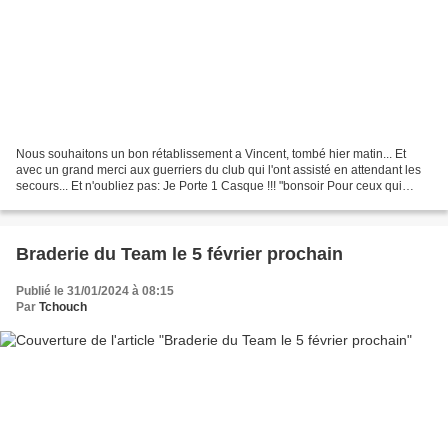
Nous souhaitons un bon rétablissement a Vincent, tombé hier matin... Et
avec un grand merci aux guerriers du club qui l'ont assisté en attendant les
secours... Et n'oubliez pas: Je Porte 1 Casque !!! "bonsoir Pour ceux qui
étaient présents ce matin ou...
Braderie du Team le 5 février prochain
Publié le 31/01/2024 à 08:15
Par
Tchouch