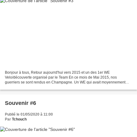
Bonjour à tous, Retour aujourrd'hui vers 2015 et un des 1er WE
Velo/découverte organisé par le Team En ce mois de Mai 2015, nos
guerriers se sont rendus en Champagne. Un WE qui avait moyennement
commencé puisqu'à hauteur de Signy-Signet, Damien est tombé...
Souvenir #6
Publié le 01/05/2020 à 11:00
Par
Tchouch