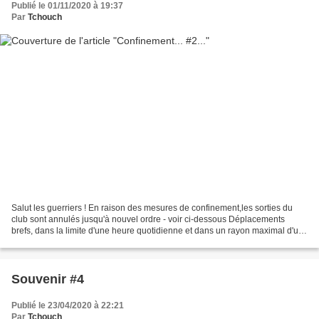
Publié le 01/11/2020 à 19:37
Par
Tchouch
Salut les guerriers ! En raison des mesures de confinement,les sorties du
club sont annulés jusqu'à nouvel ordre - voir ci-dessous Déplacements
brefs, dans la limite d'une heure quotidienne et dans un rayon maximal d'un
kilomètre autour du domicile, liés...
Souvenir #4
Publié le 23/04/2020 à 22:21
Par
Tchouch