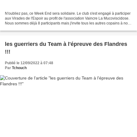
N'oubliez pas, ce Week End sera solidaire. Le club s'est engagé à participer
aux Virades de l'Espoir au profit de l'association Vaincre La Mucoviscidose.
Nous sommes déjà 8 participants mais j'invite tous les autres copains à nous
rejoindre car il y a...
les guerriers du Team à l'épreuve des Flandres
!!!
Publié le 12/09/2022 à 07:48
Par
Tchouch