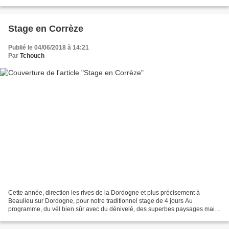
en 3... Marc de son côté prend...
Stage en Corrèze
Publié le 04/06/2018 à 14:21
Par
Tchouch
Cette année, direction les rives de la Dordogne et plus précisement à
Beaulieu sur Dordogne, pour notre traditionnel stage de 4 jours Au
programme, du vél bien sûr avec du dénivelé, des superbes paysages mais
pas que... et le tout sous un soleil présent!!!...