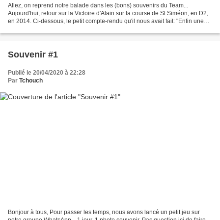
Allez, on reprend notre balade dans les (bons) souvenirs du Team...
Aujourd'hui, retour sur la Victoire d'Alain sur la course de St Siméon, en D2,
en 2014. Ci-dessous, le petit compte-rendu qu'il nous avait fait: "Enfin une
autre course un matin, je décide...
Souvenir #1
Publié le 20/04/2020 à 22:28
Par
Tchouch
Bonjour à tous, Pour passer les temps, nous avons lancé un petit jeu sur
notre groupe WhatsApp... 1 jour, 1 photo souvenir. Pas question ici de faire