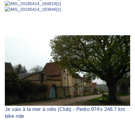
Je vais à la mer à vélo (Club) - Pedro 974's 248.7 km
bike ride