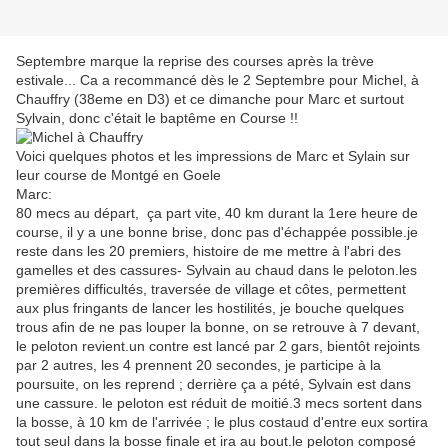
Septembre marque la reprise des courses après la trève
estivale... Ca a recommancé dès le 2 Septembre pour Michel, à
Chauffry (38eme en D3) et ce dimanche pour Marc et surtout
Sylvain, donc c'était le baptême en Course !!
Voici quelques photos et les impressions de Marc et Sylain sur
leur course de Montgé en Goele
Marc:
80 mecs au départ, ça part vite, 40 km durant la 1ere heure de
course, il y a une bonne brise, donc pas d'échappée possible.je
reste dans les 20 premiers, histoire de me mettre à l'abri des
gamelles et des cassures- Sylvain au chaud dans le peloton.les
premières difficultés, traversée de village et côtes, permettent
aux plus fringants de lancer les hostilités, je bouche quelques
trous afin de ne pas louper la bonne, on se retrouve à 7 devant,
le peloton revient.un contre est lancé par 2 gars, bientôt rejoints
par 2 autres, les 4 prennent 20 secondes, je participe à la
poursuite, on les reprend ; derrière ça a pété, Sylvain est dans
une cassure. le peloton est réduit de moitié.3 mecs sortent dans
la bosse, à 10 km de l'arrivée ; le plus costaud d'entre eux sortira
tout seul dans la bosse finale et ira au bout.le peloton composé