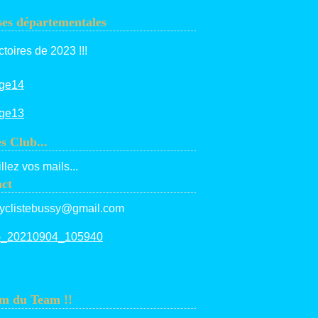
es départementales
ctoires de 2023 !!!
es Club...
llez vos mails...
ct
yclistebussy@gmail.com
m du Team !!