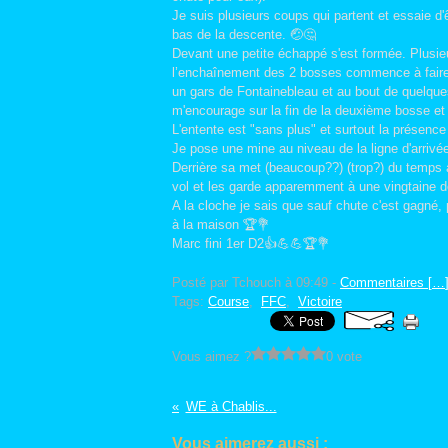
Je suis plusieurs coups qui partent et essaie d'
bas de la descente. 🤕🤔
Devant une petite échappé s'est formée. Plusi
l’enchaînement des 2 bosses commence à faire
un gars de Fontainebleau et au bout de quelques
m'encourage sur la fin de la deuxième bosse et m
L'entente est "sans plus" et surtout la présenc
Je pose une mine au niveau de la ligne d'arrivée 
Derrière sa met (beaucoup??) (trop?) du temps a 
vol et les garde apparemment à une vingtaine 
A la cloche je sais que sauf chute c'est gagné,
à la maison 🏆💐
Marc fini 1er D2👍💪💪🏆💐
Posté par Tchouch à 09:49 -
Commentaires [
…
Tags:
Course
,
FFC
,
Victoire
Vous aimez ?
0 vote
WE à Chablis...
Vous aimerez aussi :