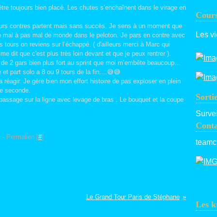
être toujours bien placé. Les chutes s’enchaînent dans le virage en
Cours
eurs contres partent mais sans succès. Je sens à un moment que
Les vi
 mal à pas mal de monde dans le peloton. Je pars en contre avec
 tours on reviens sur l’échappé. ( d'ailleurs merci à Marc qui
e dit que c'est plus très loin devant et que je peux rentrer ).
e de 2 gars bien plus fort au sprint que moi m’embête beaucoup...
et part solo a 8 ou 9 tours de la fin....😅😅
réagir. Je gère bien mon effort histoire de pas exploser en plein
de seconde.
Sorti
 passage sur la ligne avec levage de bras . Le bouquet et la coupe
Survei
Conta
]
- Permalien [
#
]
teamc
Le Grand Tour Paris de Stéphane
Les k