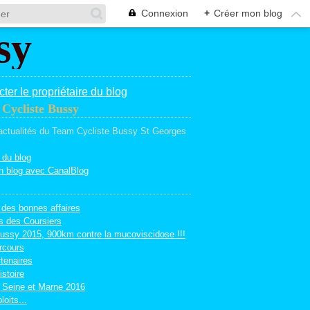
Connexion
+
Créer mon blog
ter le propriétaire du blog
Cycliste Bussy
 actualités du Team Cycliste Bussy St Georges
 du blog
n blog avec CanalBlog
 des bonnes affaires
s des Coursiers
ussy 2015, 900km contre la mucoviscidose !!!
rcours
tenaires
istoire
 Seine et Marne 2016
loits...