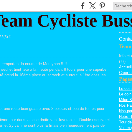
E(S) !!!!
Contac
Team 
Info et
(77)
 remportent la course de Montyhon !!!!!
Accueil
seul et tient tête à la meute pendant 8 tours pour une superbe
Créer u
ôté prend la 16ème place au scratch et surtout la 1ère chez les
Pages
.
Le coin
Le coin
Milan-B
Nos Pa
ie et une route bien grasse avec 2 bosses et peu de temps pour
Nos par
Notre H
me tour dans la ligne droite vent favorable... Double esquive et
Tour de
en et Sylvain ne sont plus là (mais bien heureusement pas de
Vos exp