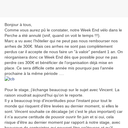
Bonjour à tous,
Comme vous aurez pû le constater, notre Week End vélo dans le
Perche a été annulé (snif, quand on voit le temps !!!).
Marc a vu avec l'hôtelier qui ne peut pas nous rembourser nos
arrhes de 300€. Mais ces arrhes ne sont pas complètement
perdus car il accepte de nous faire un "à valoir" pendant 1 an. On
réorganisera donc ce Week End dès que possible pour ne pas
perdre ces 300€ et bénéficier de l'organisation déjà mise en
place. Ce sera difficile cette année mis
pourquoi pas l'année
prochaine à la même période ….
Pour le stage, j'échange beaucoup sur le sujet avec Vincent. La
raison voudrait aujourd'hui qu'on le reporte.
Il y a beaucoup trop d'incertitudes pour l'instant pour tout le
monde qui risquent d'être levées au dernier moment, si elles le
sont. Vincent souhaite ce décalage (et c'est le plus important) car
il n'a aucune certitude de pouvoir ouvrir fin juin et si oui, cela
risque d'être au dernier moment par rapport à notre stage, avec
beaucoup de contraintes qui peuvent être coûteuses et qu'il