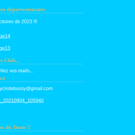
es départementales
ctoires de 2023 !!!
es Club...
llez vos mails...
ct
yclistebussy@gmail.com
m du Team !!