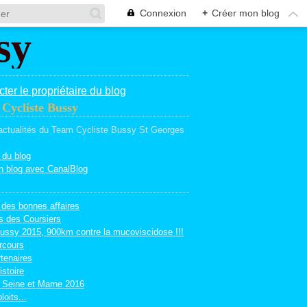
Connexion
+
Créer mon blog
ter le propriétaire du blog
Cycliste Bussy
 actualités du Team Cycliste Bussy St Georges
 du blog
n blog avec CanalBlog
 des bonnes affaires
s des Coursiers
ussy 2015, 900km contre la mucoviscidose !!!
rcours
tenaires
istoire
 Seine et Marne 2016
loits...