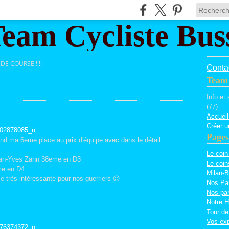
DE COURSE !!!!
Contac
Team 
Info et
(77)
Accueil
Créer u
Pages
end ma 6eme place au prix d'équipe avec dans le détail:
Le coin
Jean-Yves Zann 38eme en D3
Le coin
me en D4
Milan-B
e très intéressante pour nos guerriers 😉
Nos Pa
Nos par
Notre H
Tour de
Vos exp