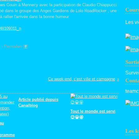
ques Gouin à Mennecy avec la participation de Claudio Chiappucci
Cours
icipé dans le groupe des Anges Gardiens de Lolo RoadRocker , une
à rallier l'arrivée dans la bonne humeur
Les vi
]
- Permalien [
#
]
Sorti
Survei
Ce week-end, c'est ville et campagne
Conta
teamc
Article publié depuis
Canalblog
Tout le monde est servi
😉😀🤩
 au
Les k
ogramme