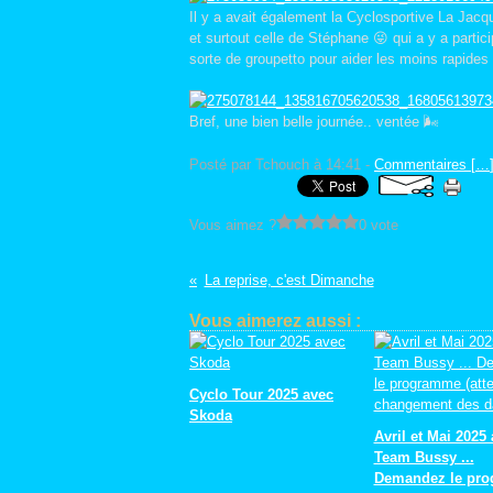
Il y a avait également la Cyclosportive La Jac
et surtout celle de Stéphane 😜 qui a y a part
sorte de groupetto pour aider les moins rapides 
Bref, une bien belle journée.. ventée 🌬️
Posté par Tchouch à 14:41 -
Commentaires [
…
Vous aimez ?
0 vote
La reprise, c'est Dimanche
Vous aimerez aussi :
Cyclo Tour 2025 avec
Skoda
Avril et Mai 2025
Team Bussy ...
Demandez le pr